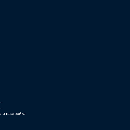
..
..
 и настройка.