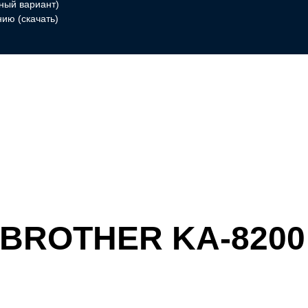
тный вариант)
ию (скачать)
и BROTHER KA-8200