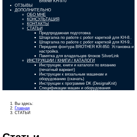
Brother KH-970
ОТЗЫВЫ
ДОПОЛНИТЕЛЬНО
ОБО МНЕ
КОНСУЛЬТАЦИЯ
КОНТАКТЫ
СТАТЬИ
Предпродажная подготовка
Шпаргалка по работе с робот кареткой для KH-8..
Шпаргалка по работе с робот кареткой для KH-9..
Передняя фонтура BROTHER KR-850. Установка и
настройка.
Памятка для владельцев блоков SilverLink
ИНСТРУКЦИИ / КНИГИ / КАТАЛОГИ
Инструкции, книги и каталоги по вязанию
(печатный вариант)
Инструкции к вязальным машинам и
оборудованию (скачать)
Инструкции к программе DK (DesignaKnit)
Спецификации машин и оборудования
Вы здесь:
Главная
СТАТЬИ
Статьи