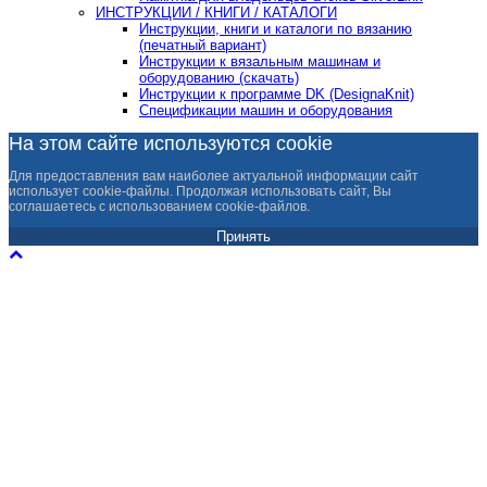
ИНСТРУКЦИИ / КНИГИ / КАТАЛОГИ
Инструкции, книги и каталоги по вязанию
(печатный вариант)
Инструкции к вязальным машинам и
оборудованию (скачать)
Инструкции к программе DK (DesignaKnit)
Спецификации машин и оборудования
На этом сайте используются cookie
Для предоставления вам наиболее актуальной информации сайт
использует cookie-файлы. Продолжая использовать сайт, Вы
соглашаетесь с использованием cookie-файлов.
Принять