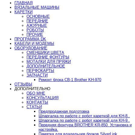
ГЛАВНАЯ
ВЯЗАЛЬНЫЕ МАШИНЫ
КАРЕТКИ
ОСНОВНЫЕ
ПЕРЕДНИЕ
АЖУРНЫЕ
РОБОТЫ
ПРОЧИЕ
ПРОГРАММА DK
КАБЕЛИ И МОДЕМЫ
ОБОРУДОВАНИЕ
СМЕНЩИКИ ЦВЕТА
ПЕРЕДНИЕ ФОНТУРЫ
МОТАЛКИ ДЛЯ ПРЯЖИ
ДОПОЛНИТЕЛЬНОЕ
ПЕРФОКАРТЫ
ЗАПЧАСТИ
Ремонт блока CB-1 Brother KH-970
ОТЗЫВЫ
ДОПОЛНИТЕЛЬНО
ОБО МНЕ
КОНСУЛЬТАЦИЯ
КОНТАКТЫ
СТАТЬИ
Предпродажная подготовка
Шпаргалка по работе с робот кареткой для KH-8..
Шпаргалка по работе с робот кареткой для KH-9..
Передняя фонтура BROTHER KR-850. Установка и
настройка.
Памятка для владельцев блоков SilverLink