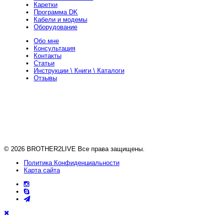
Каретки
Программа DK
Кабели и модемы
Оборудование
Обо мне
Консультация
Контакты
Статьи
Инструкции \ Книги \ Каталоги
Отзывы
+ 373 693 24 388
Телефон
viper225
Skype
viper225@yandex.com
Почта
19z32b5tgfka@gmail.com
Почта
Instagram
Instagram
Telegram
Telegram
© 2026 BROTHER2LIVE Все права защищены.
Политика Конфиденциальности
Карта сайта