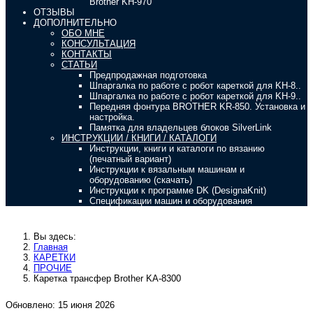
Brother KH-970
ОТЗЫВЫ
ДОПОЛНИТЕЛЬНО
ОБО МНЕ
КОНСУЛЬТАЦИЯ
КОНТАКТЫ
СТАТЬИ
Предпродажная подготовка
Шпаргалка по работе с робот кареткой для KH-8..
Шпаргалка по работе с робот кареткой для KH-9..
Передняя фонтура BROTHER KR-850. Установка и
настройка.
Памятка для владельцев блоков SilverLink
ИНСТРУКЦИИ / КНИГИ / КАТАЛОГИ
Инструкции, книги и каталоги по вязанию
(печатный вариант)
Инструкции к вязальным машинам и
оборудованию (скачать)
Инструкции к программе DK (DesignaKnit)
Спецификации машин и оборудования
Вы здесь:
Главная
КАРЕТКИ
ПРОЧИЕ
Каретка трансфер Brother KA-8300
Обновлено: 15 июня 2026