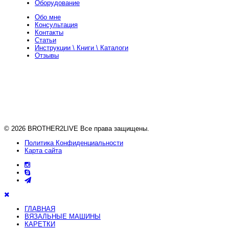
Оборудование
Обо мне
Консультация
Контакты
Статьи
Инструкции \ Книги \ Каталоги
Отзывы
+ 373 693 24 388
Телефон
viper225
Skype
viper225@yandex.com
Почта
19z32b5tgfka@gmail.com
Почта
Instagram
Instagram
Telegram
Telegram
© 2026 BROTHER2LIVE Все права защищены.
Политика Конфиденциальности
Карта сайта
ГЛАВНАЯ
ВЯЗАЛЬНЫЕ МАШИНЫ
КАРЕТКИ