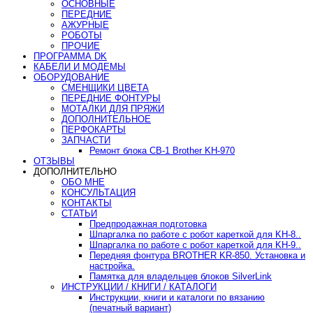
ОСНОВНЫЕ
ПЕРЕДНИЕ
АЖУРНЫЕ
РОБОТЫ
ПРОЧИЕ
ПРОГРАММА DK
КАБЕЛИ И МОДЕМЫ
ОБОРУДОВАНИЕ
СМЕНЩИКИ ЦВЕТА
ПЕРЕДНИЕ ФОНТУРЫ
МОТАЛКИ ДЛЯ ПРЯЖИ
ДОПОЛНИТЕЛЬНОЕ
ПЕРФОКАРТЫ
ЗАПЧАСТИ
Ремонт блока CB-1 Brother KH-970
ОТЗЫВЫ
ДОПОЛНИТЕЛЬНО
ОБО МНЕ
КОНСУЛЬТАЦИЯ
КОНТАКТЫ
СТАТЬИ
Предпродажная подготовка
Шпаргалка по работе с робот кареткой для KH-8..
Шпаргалка по работе с робот кареткой для KH-9..
Передняя фонтура BROTHER KR-850. Установка и
настройка.
Памятка для владельцев блоков SilverLink
ИНСТРУКЦИИ / КНИГИ / КАТАЛОГИ
Инструкции, книги и каталоги по вязанию
(печатный вариант)